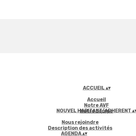
ACCUEIL
▴
▾
Accueil
Notre AVF
NOUVEL HABITANT/ADHERENT
▴
Notre Equipe
Nous rejoindre
Description des activités
AGENDA
▴
▾