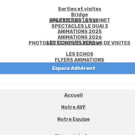
Sorties et visites
Bridge
GALERIE PHOTOS
▴
▾
SPECTACLES LE VESINET
SPECTACLES LE QUAI 3
ANIMATIONS 2025
ANIMATIONS 2026
LES ECHOS/FLYERS
▴
▾
PHOTOS ET COMPTES RENDUS DE VISITES
LES ECHOS
FLYERS ANIMATIONS
Espace Adhérent
Accueil
Notre AVF
Notre Equipe